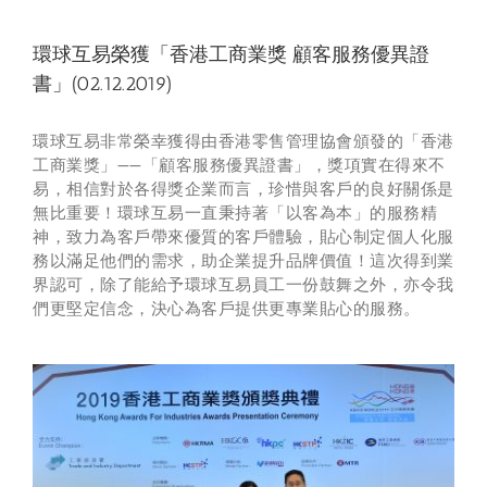
環球互易榮獲「香港工商業獎 顧客服務優異證
書」(02.12.2019)
環球互易
非常榮幸獲得由
香港零售管理協會
頒發的「香港
工商業獎」——「
顧客服務優異證書
」，獎項實在得來不
易，相信對於各得獎企業而言，珍惜與客戶的良好關係是
無比重要！環球互易一直秉持著「
以客為本
」的服務精
神，致力為客戶帶來優質的客戶體驗，貼心制定個人化服
務以滿足他們的需求，助企業
提升品牌價值
！這次得到業
界認可，除了能給予環球互易員工一份鼓舞之外，亦令我
們更堅定信念，決心為客戶提供更專業貼心的服務。